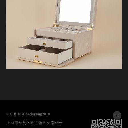
©
X·RHEA packaging
2018
上海市奉贤区金汇镇金发路88号