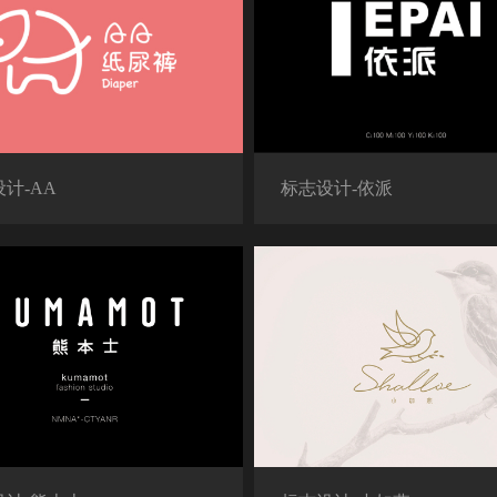
计-AA
标志设计-依派