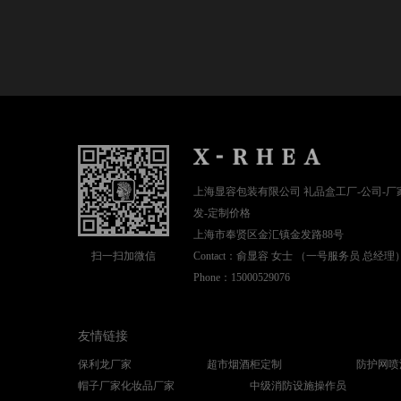
上海显容包装有限公司 礼品盒工厂-公司-厂家批
发-定制价格
上海市奉贤区金汇镇金发路88号
扫一扫加微信
Contact：俞显容 女士 （一号服务员 总经理
Phone：15000529076
友情链接
保利龙厂家
超市烟酒柜定制
防护网喷
帽子厂家
化妆品厂家
中级消防设施操作员