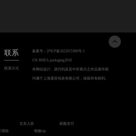
联系
备案号：
沪ICP备2022015366号-1
©
X·RHEA packaging
2018
联系方式
本网站设计、源代码及其中所展示之作品著作权
均属于上海显容包装有限公司，保留所有权利。
京东入驻
刷脸支付
川墙绘
电镀erp