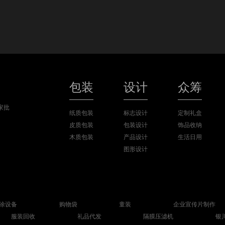
包装
设计
众筹
纸质包装
标志设计
定制礼盒
皮质包装
包装设计
饰品收纳
木质包装
产品设计
生活日用
）
图形设计
涂设备
购物袋
童装
企业宣传片制作
服装回收
礼品代发
隔膜压滤机
银